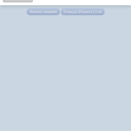
Version complète
Français (France) LS v4