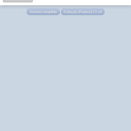
Version complète
Français (France) LS v4