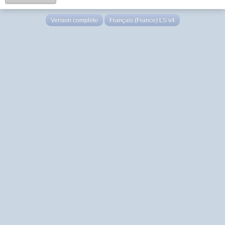
Version complète
Français (France) LS v4