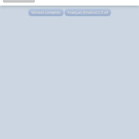
Version complète
Français (France) LS v4