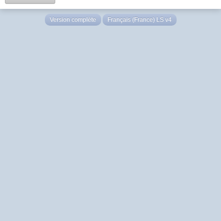
Version complète
Français (France) LS v4