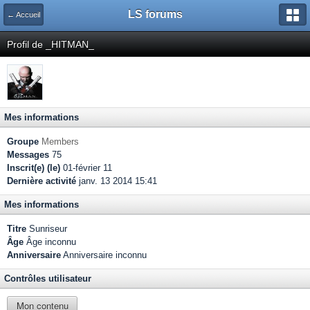
LS forums
← Accueil
Profil de _HITMAN_
Mes informations
Groupe
Members
Messages
75
Inscrit(e) (le)
01-février 11
Dernière activité
janv. 13 2014 15:41
Mes informations
Titre
Sunriseur
Âge
Âge inconnu
Anniversaire
Anniversaire inconnu
Contrôles utilisateur
Mon contenu