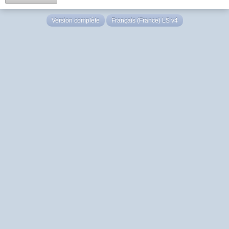
Version complète
Français (France) LS v4