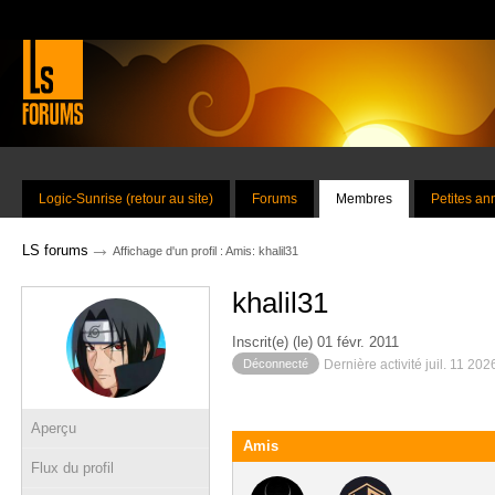
Logic-Sunrise (retour au site)
Forums
Membres
Petites a
→
LS forums
Affichage d'un profil : Amis: khalil31
khalil31
Inscrit(e) (le) 01 févr. 2011
Déconnecté
Dernière activité juil. 11 20
Aperçu
Amis
Flux du profil