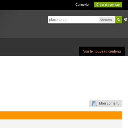
Connexion
Créer un compte
Membres
Voir le nouveau contenu
Mon contenu