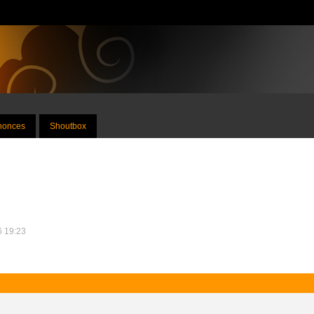
nnonces
Shoutbox
26 19:23