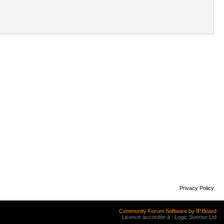
Privacy Policy
Community Forum Software by IP.Board
Licence accordée à : Logic Sunrise Ltd