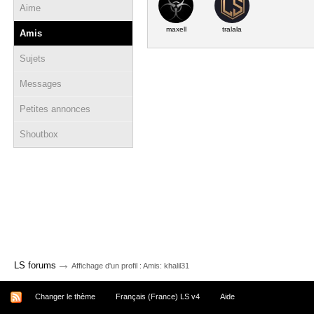
Aime
maxell
tralala
Amis
Sujets
Messages
Petites annonces
Shoutbox
→
LS forums
Affichage d'un profil : Amis: khalil31
Changer le thème
Français (France) LS v4
Aide