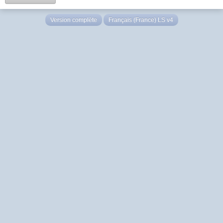
Version complète
Français (France) LS v4