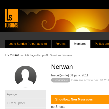
Logic-Sunrise (retour au site)
Forums
Membres
Petites a
→
LS forums
Affichage d'un profil : Shoutbox: Nerwan
Nerwan
Inscrit(e) (le) 31 janv. 2011
Déconnecté
Dernière activité déc. 04 20
Aperçu
Shoutbox Non Messages
Flux du profil
no Shouts