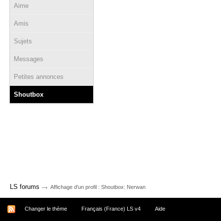
Aime
Amis
Sujets
Messages
Petites annonces
Shoutbox
→
LS forums
Affichage d'un profil : Shoutbox: Nerwan
Changer le thème
Français (France) LS v4
Aide