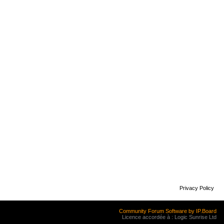
Privacy Policy
Community Forum Software by IP.Board
Licence accordée à : Logic Sunrise Ltd