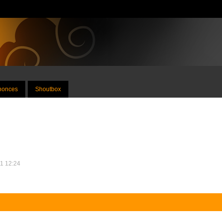
nnonces
Shoutbox
11 12:24