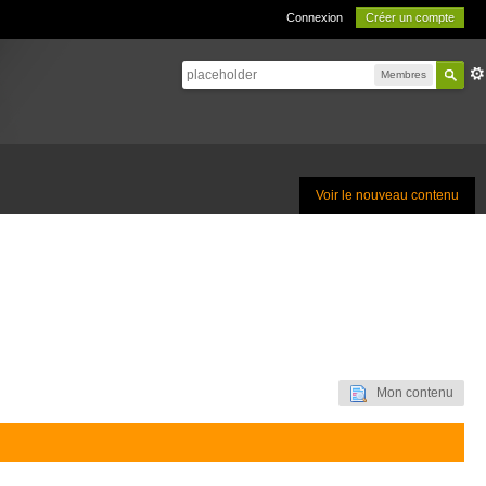
Connexion
Créer un compte
Membres
Voir le nouveau contenu
Mon contenu