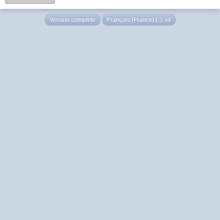
Version complète
Français (France) LS v4