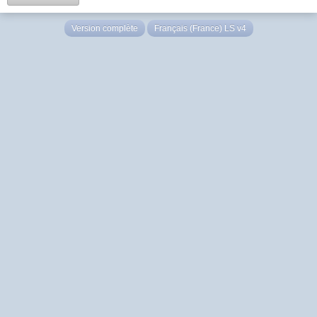
Version complète
Français (France) LS v4