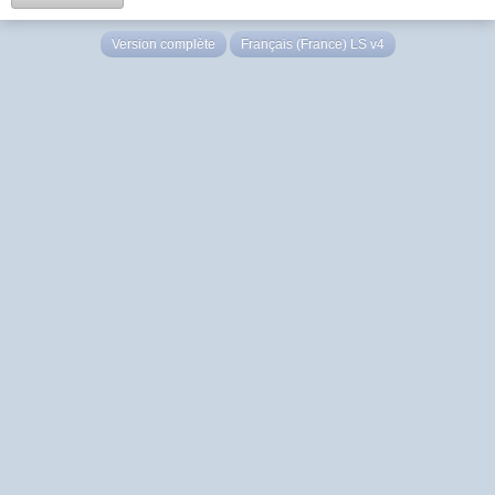
Version complète
Français (France) LS v4