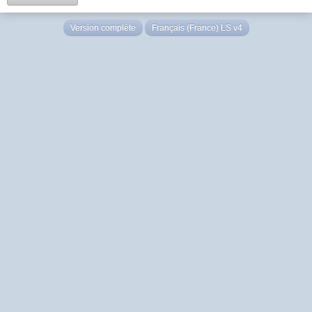
Version complète
Français (France) LS v4