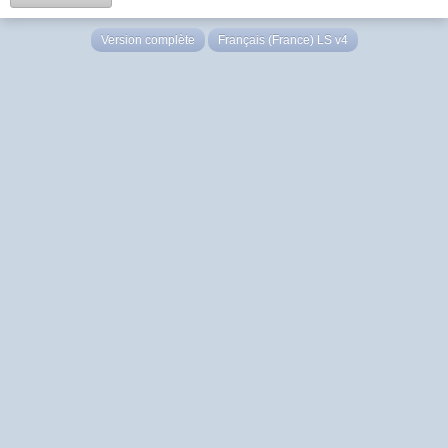
Version complète
Français (France) LS v4