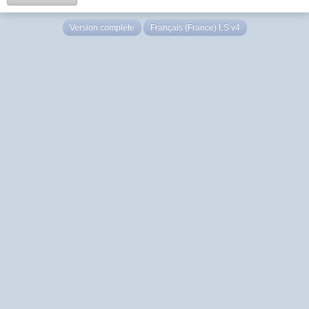
Version complète
Français (France) LS v4