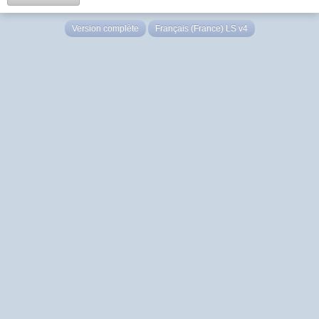
Version complète
Français (France) LS v4