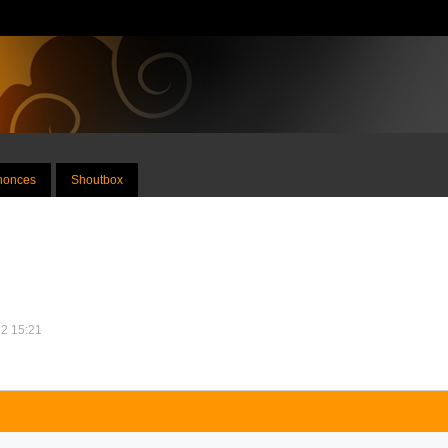
nnonces
Shoutbox
12 15:21