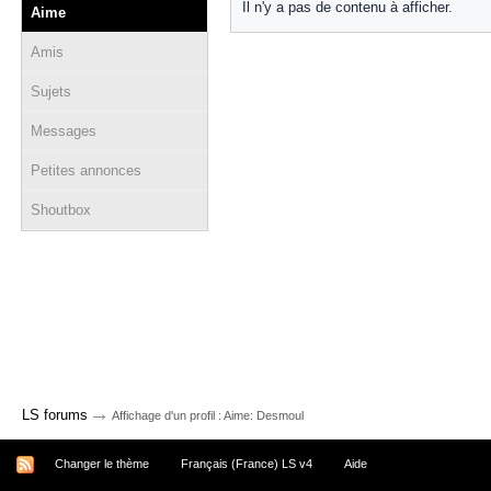
Il n'y a pas de contenu à afficher.
Aime
Amis
Sujets
Messages
Petites annonces
Shoutbox
→
LS forums
Affichage d'un profil : Aime: Desmoul
Changer le thème
Français (France) LS v4
Aide