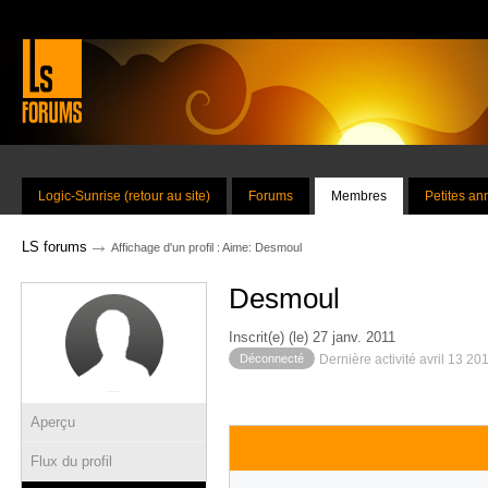
Logic-Sunrise (retour au site)
Forums
Membres
Petites a
→
LS forums
Affichage d'un profil : Aime: Desmoul
Desmoul
Inscrit(e) (le) 27 janv. 2011
Déconnecté
Dernière activité avril 13 20
Aperçu
Flux du profil