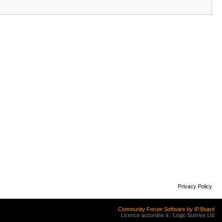
Privacy Policy
Community Forum Software by IP.Board
Licence accordée à : Logic Sunrise Ltd