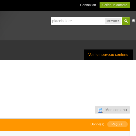
Connexion
Créer un compte
Membres
Voir le nouveau contenu
Mon contenu
Donné(s)
Reçu(s)