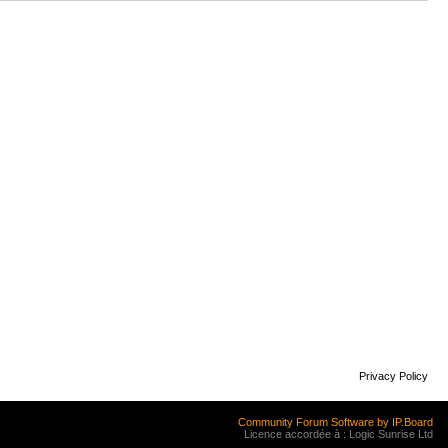
Privacy Policy
Community Forum Software by IP.Board
Licence accordée à : Logic Sunrise Ltd