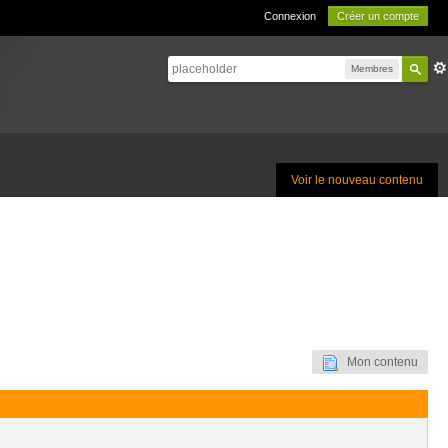
Connexion
Créer un compte
Membres
Voir le nouveau contenu
Mon contenu