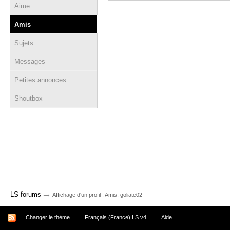
Aime
Amis
Sujets
Messages
Petites annonces
Shoutbox
→
LS forums
Affichage d'un profil : Amis: goliate02
Changer le thème
Français (France) LS v4
Aide