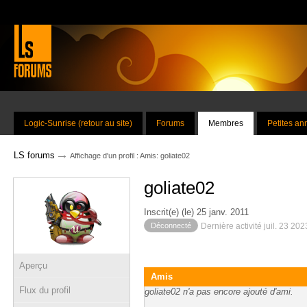
Logic-Sunrise (retour au site)
Forums
Membres
Petites a
→
LS forums
Affichage d'un profil : Amis: goliate02
goliate02
Inscrit(e) (le) 25 janv. 2011
Déconnecté
Dernière activité juil. 23 20
Aperçu
Amis
Flux du profil
goliate02 n'a pas encore ajouté d'ami.