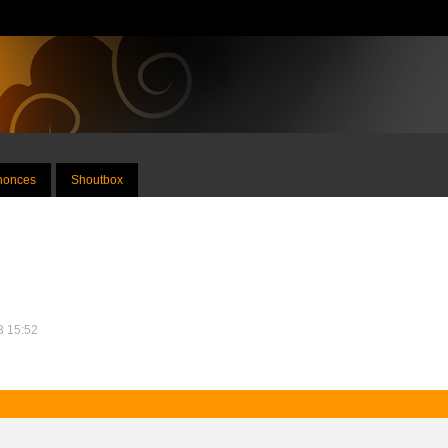
nnonces
Shoutbox
23 15:52