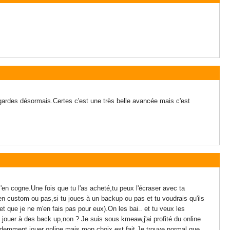
s gardes désormais.Certes c'est une très belle avancée mais c'est
en cogne.Une fois que tu l'as acheté,tu peux l'écraser avec ta
s en custom ou pas,si tu joues à un backup ou pas et tu voudrais qu'ils
et que je ne m'en fais pas pour eux).On les bai.. et tu veux les
 jouer à des back up,non ? Je suis sous kmeaw,j'ai profité du online
idemment jouer online mais mon choix est fait.Je trouve normal que