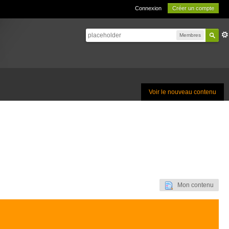
Connexion
Créer un compte
Membres
Voir le nouveau contenu
Mon contenu