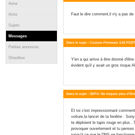
Aime
17 mars 2011 - 16:28
Faut le dire comment,il n'y a pas de c
Amis
Sujets
Messages
Dans le sujet : Custom Firmware 3.55 PS3
Petites annonces
12 mars 2011 - 23:28
Shoutbox
Y'en a qui arrive à être étonné d'êtr
évident qu'il y avait un gros risque.
Dans le sujet : SKFU: Ne risquez plus d'êtr
22 février 2011 - 16:39
Et toi c'est impressionnant comment 
voiture,la lancer de ta fenêtre : Son
te déploient le tapis rouge en plus..
provoquer ouvertement et tu penses q
jusqu'à ce que le DNS ne fonctionne