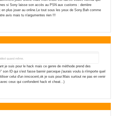
ines si Sony laisse son accès au PSN aux customs : derrière
 et en plus jouer au online.Le tout sous les yeux de Sony.Bah comme
utre avis mais tu n'argumentes rien !!!
utilisé quand même.
tant je suis pour le hack mais ce genre de méthode prend des
 son ID qui s'est fasse bannir parceque j'aurais voulu à n'importe quel
liser celui d'un inncocent,ok je suis pour.Mais surtout ne pas en venir
 avec ceux qui confondent hack et cheat...)