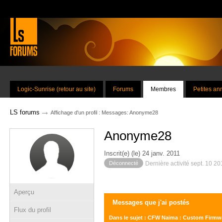
Logic-Sunrise (retour au site)
Forums
Membres
Petites a
→
LS forums
Affichage d'un profil : Messages: Anonyme28
Anonyme28
Inscrit(e) (le) 24 janv. 2011
Déconnecté
Dernière activité sept. 10 2
Aperçu
Messages que j'ai postés
Flux du profil
Dans le sujet : CFW Naima : Custom Firmwa