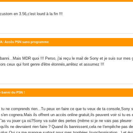
ustom en 3.56,c'est lourd à la fin !!!
ITA: Accès PSN sans programme
e banni...Mais MDR quoi !!! Perso, j'ai reçu le mail de Sony et je suis sur me
Alors ceux qui font genre d'être étonnés,arrêtez et assumez !!!
e banni du PSN !
tu ne comprends rien...Tu peux en faire ce que tu veux de ta console,Sony s'
y s'en cognera.Mais ils offrent un accès online gratuit,ils peuvent voir si tu e
.T'as vu jouer ça où?Sony va subir des pertes (même si je ne vais pas pleurer 
u'ils ne devraient rien faire ? Quand ils bannissent,cela ne t'empêche pas de
 plus.Oui ça me manque surtout pour mes trophées (synchronisation...) et év