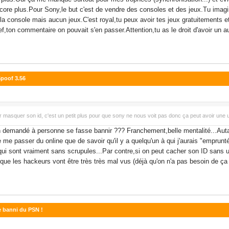
ore plus.Pour Sony,le but c'est de vendre des consoles et des jeux.Tu imag
 la console mais aucun jeux.C'est royal,tu peux avoir tes jeux gratuitements
ef,ton commentaire on pouvait s'en passer.Attention,tu as le droit d'avoir un a
Spoof 3.56
ur masquer son id, c'est un petit plus pour que sony ne nous voit pas donc ça peut avoir une 
rien demandé à personne se fasse bannir ??? Franchement,belle mentalité...Au
me passer du online que de savoir qu'il y a quelqu'un à qui j'aurais "emprunté"
ui sont vraiment sans scrupules...Par contre,si on peut cacher son ID sans uti
ue les hackeurs vont être très très mal vus (déjà qu'on n'a pas besoin de ça
e banni du PSN !