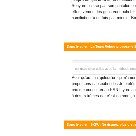
Sony ne baisse pas son pantalon enc
effectivement les gens vont acheter
humiliation,tu ne fais pas mieux...Br
Dans le sujet : La Team Rebug propose le 
22 février 2011 - 16:25
oui mais si on utilise avec la méthode po
Pour qu'au final,qulequ'un qui n'a 
proportions nauséabondes.Je préfère 
prix me connecter au PSN.Il y en a q
à des extrêmes car c'est comme ça q
Dans le sujet : SKFU: Ne risquez plus d'êtr