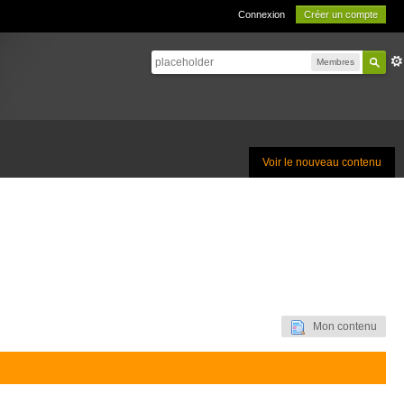
Connexion
Créer un compte
Membres
Voir le nouveau contenu
Mon contenu