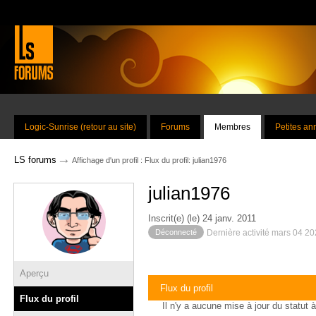
Logic-Sunrise (retour au site)
Forums
Membres
Petites a
→
LS forums
Affichage d'un profil : Flux du profil: julian1976
julian1976
Inscrit(e) (le) 24 janv. 2011
Déconnecté
Dernière activité mars 04 2
Aperçu
Flux du profil
Flux du profil
Il n'y a aucune mise à jour du statut à