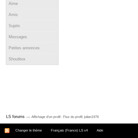
Aime
Amis
Sujets
Messages
Petites annonces
Shoutbox
→
LS forums
Affichage d'un profil : Flux du profil: julian1976
Changer le thème
Français (France) LS v4
Aide