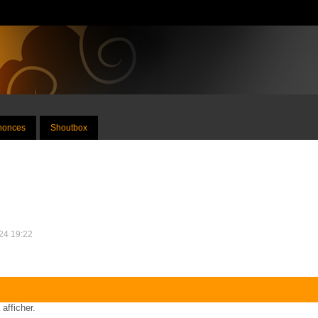
nnonces
Shoutbox
024 19:22
 afficher.