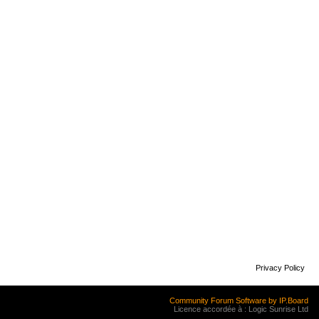
Privacy Policy
Community Forum Software by IP.Board
Licence accordée à : Logic Sunrise Ltd