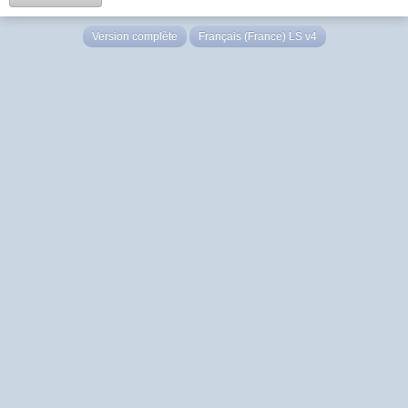
Version complète
Français (France) LS v4