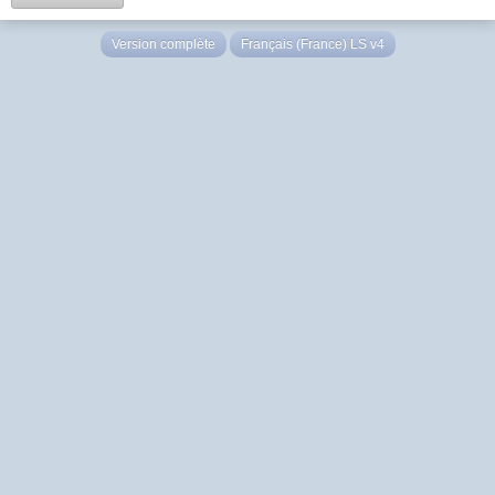
Version complète
Français (France) LS v4