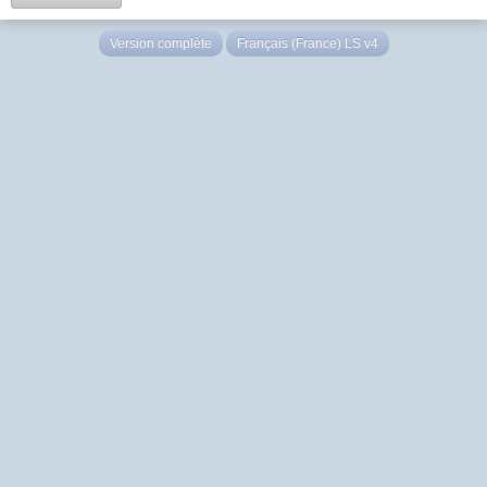
Version complète
Français (France) LS v4