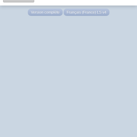
Version complète
Français (France) LS v4