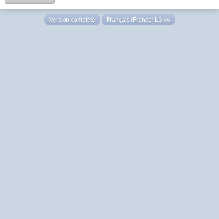
Version complète
Français (France) LS v4