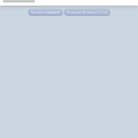
Version complète
Français (France) LS v4