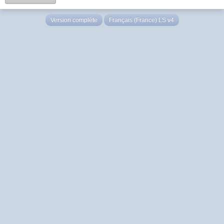
Version complète
Français (France) LS v4