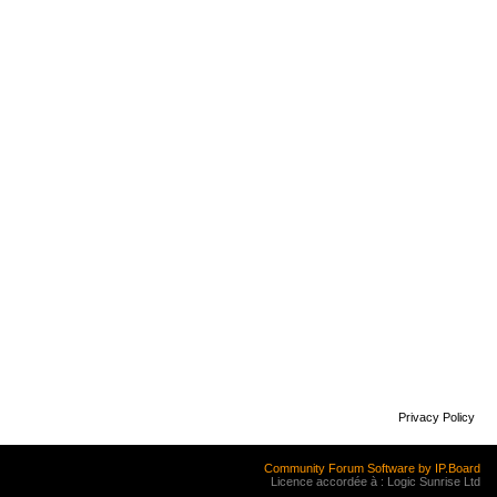
Privacy Policy
Community Forum Software by IP.Board
Licence accordée à : Logic Sunrise Ltd