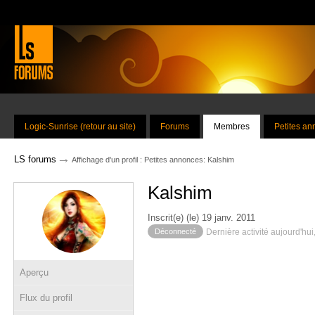
Logic-Sunrise (retour au site)
Forums
Membres
Petites a
→
LS forums
Affichage d'un profil : Petites annonces: Kalshim
Kalshim
Inscrit(e) (le) 19 janv. 2011
Déconnecté
Dernière activité aujourd'hui
Aperçu
Flux du profil