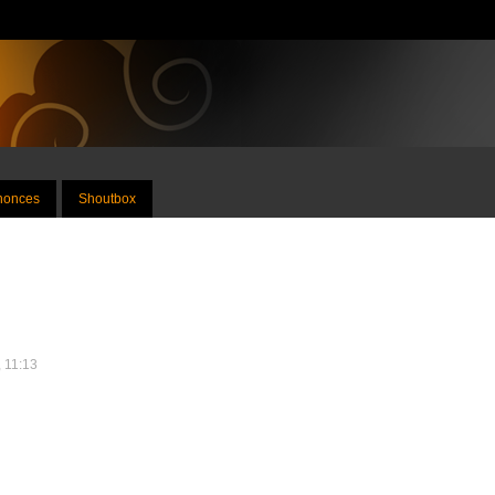
nnonces
Shoutbox
, 11:13