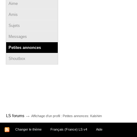
Aime
Amis
Sujets
Messages
Petites annonces
Shoutbox
→
LS forums
Affichage d'un profil : Petites annonces: Kalshim
Changer le thème
Français (France) LS v4
Aide