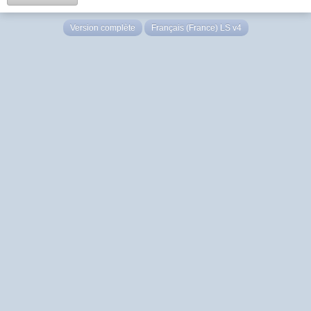
Version complète
Français (France) LS v4