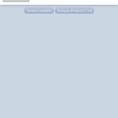
Version complète
Français (France) LS v4