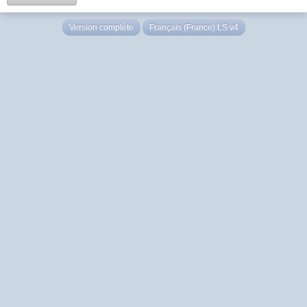
Version complète
Français (France) LS v4