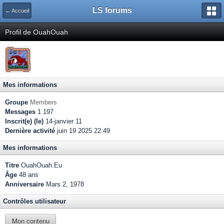
LS forums
← Accueil
Profil de OuahOuah
Mes informations
Groupe
Members
Messages
1 197
Inscrit(e) (le)
14-janvier 11
Dernière activité
juin 19 2025 22:49
Mes informations
Titre
OuahOuah.Eu
Âge
48 ans
Anniversaire
Mars 2, 1978
Contrôles utilisateur
Mon contenu