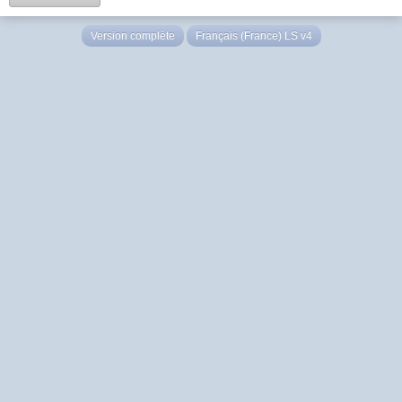
Version complète
Français (France) LS v4