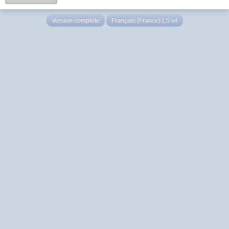
Version complète
Français (France) LS v4