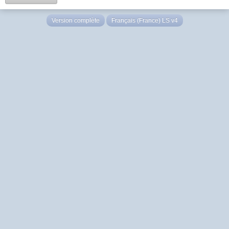
Version complète
Français (France) LS v4