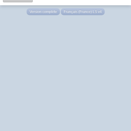
Version complète
Français (France) LS v4