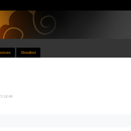
nnonces
Shoutbox
23 18:48