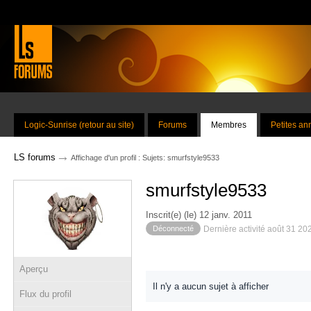
Logic-Sunrise (retour au site)
Forums
Membres
Petites a
→
LS forums
Affichage d'un profil : Sujets: smurfstyle9533
smurfstyle9533
Inscrit(e) (le) 12 janv. 2011
Déconnecté
Dernière activité août 31 20
Aperçu
Il n'y a aucun sujet à afficher
Flux du profil