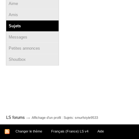
Aime
Amis
Sujets
Messages
Petites annonces
Shoutbox
→
LS forums
Affichage d'un profil : Sujets: smurfstyle9533
Changer le thème
Français (France) LS v4
Aide