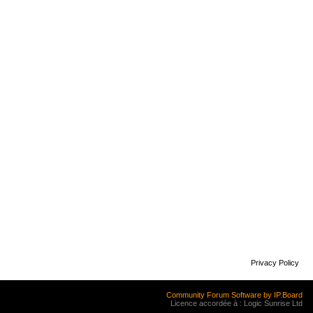
Privacy Policy
Community Forum Software by IP.Board
Licence accordée à : Logic Sunrise Ltd