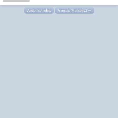
Version complète
Français (France) LS v4