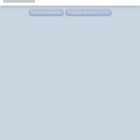
Version complète
Français (France) LS v4