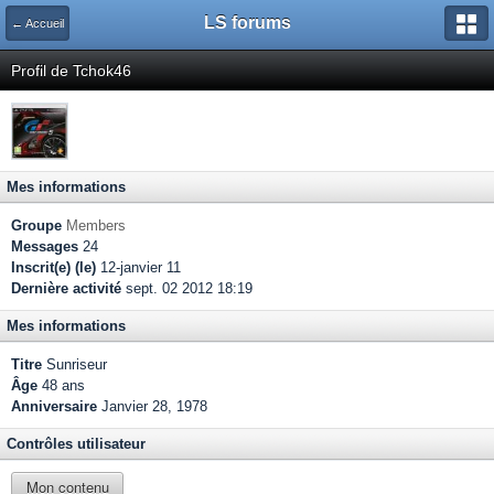
LS forums
← Accueil
Profil de Tchok46
Mes informations
Groupe
Members
Messages
24
Inscrit(e) (le)
12-janvier 11
Dernière activité
sept. 02 2012 18:19
Mes informations
Titre
Sunriseur
Âge
48 ans
Anniversaire
Janvier 28, 1978
Contrôles utilisateur
Mon contenu