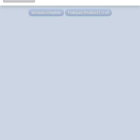
Version complète
Français (France) LS v4