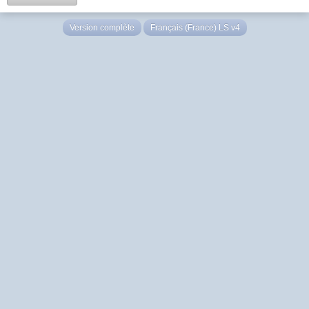
Version complète
Français (France) LS v4