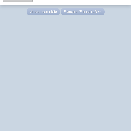
Version complète
Français (France) LS v4