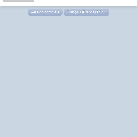
Version complète
Français (France) LS v4