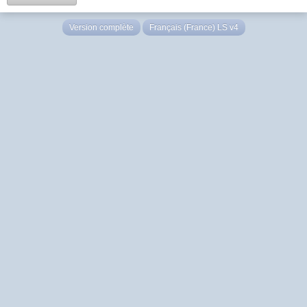
Version complète
Français (France) LS v4