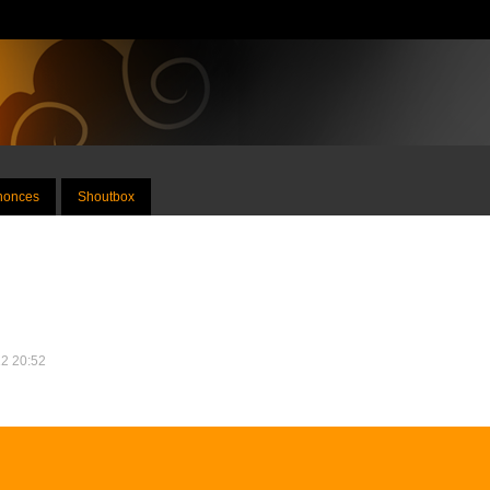
nnonces
Shoutbox
12 20:52