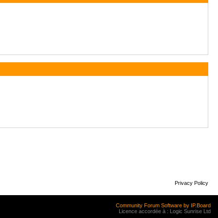
Privacy Policy
Community Forum Software by IP.Board
Licence accordée à : Logic Sunrise Ltd