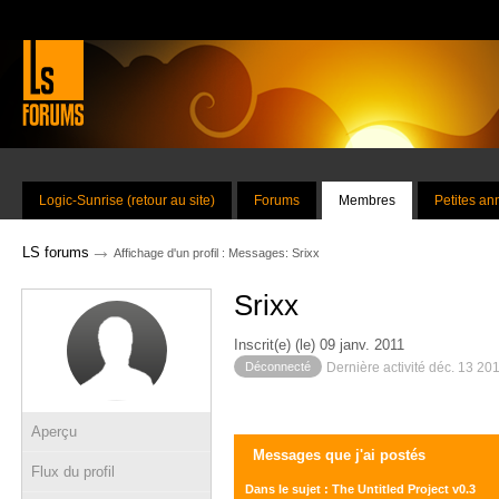
Logic-Sunrise (retour au site)
Forums
Membres
Petites a
→
LS forums
Affichage d'un profil : Messages: Srixx
Srixx
Inscrit(e) (le) 09 janv. 2011
Déconnecté
Dernière activité déc. 13 20
Aperçu
Messages que j'ai postés
Flux du profil
Dans le sujet : The Untitled Project v0.3