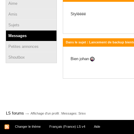
Aime
10 février 2011 - 16:24
Styléééé
Amis
Sujets
Messages
Dans le sujet : Lancement de backup bient
Petites annonces
09 janvier 2011 - 21:43
Shoutbox
Bien johan
→
LS forums
Affichage d'un profil : Messages: Srixx
Changer le thème
Français (France) LS v4
Aide