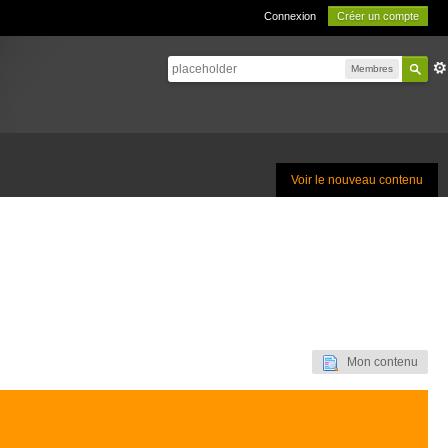
Connexion
Créer un compte
Membres
Voir le nouveau contenu
Mon contenu