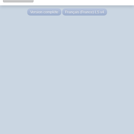
Version complète
Français (France) LS v4