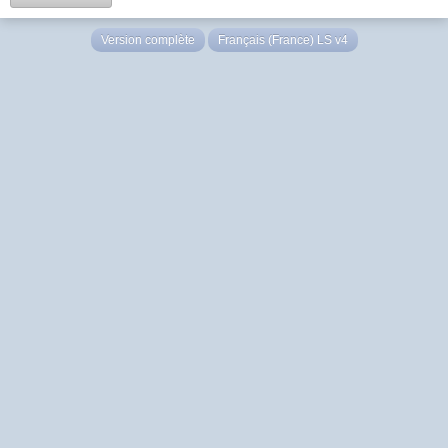
Version complète
Français (France) LS v4