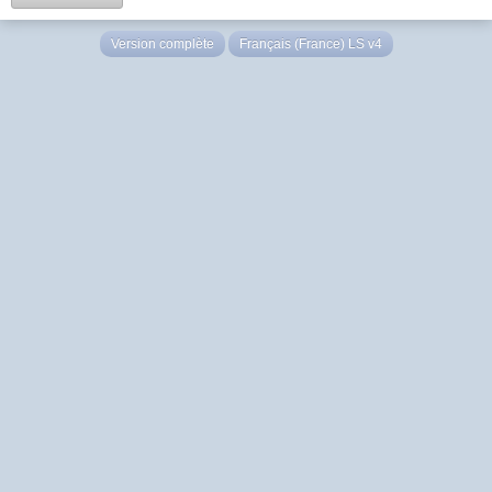
Version complète
Français (France) LS v4