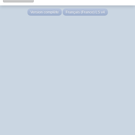
Version complète
Français (France) LS v4