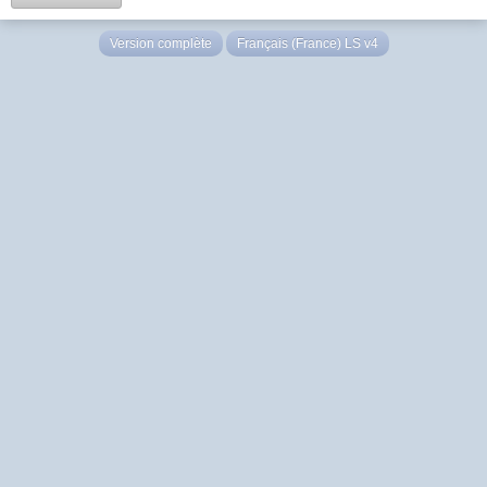
Version complète
Français (France) LS v4