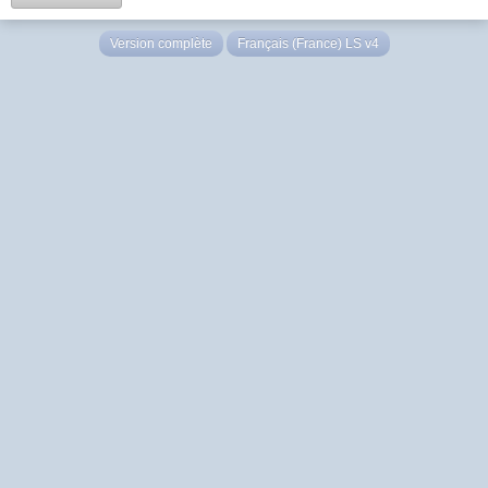
Version complète
Français (France) LS v4